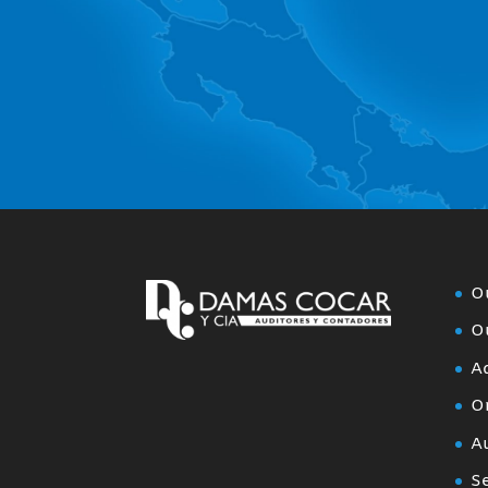
O
Ou
Ad
O
Au
Se