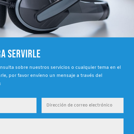
A SERVIRLE
onsulta sobre nuestros servicios o cualquier tema en el
e, por favor envíeno un mensaje a través del
: