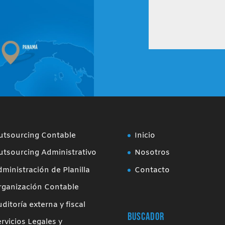
utsourcing Contable
Inicio
tsourcing Administrativo
Nosotros
ministración de Planilla
Contacto
rganización Contable
ditoría externa y fiscal
Buscador
rvicios Legales y