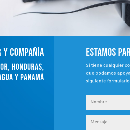
 Y COMPAÑÍA
ESTAMOS PAR
DOR, HONDURAS,
Si tiene cualquier c
que podamos apoyarl
AGUA Y PANAMÁ
siguiente formulario